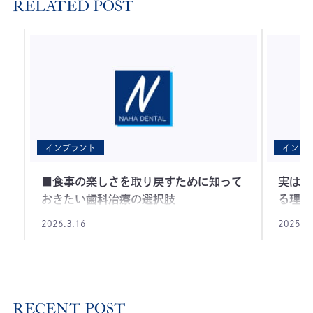
RELATED POST
インプラント
インプ
■食事の楽しさを取り戻すために知って
実はお
おきたい歯科治療の選択肢
る理由
2026.3.16
2025.2
RECENT POST