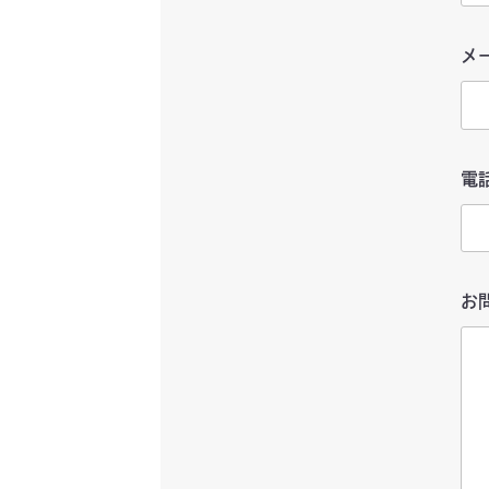
メ
電
お