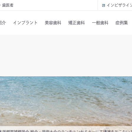
・歯医者
インビザライ
紹介
インプラント
美容歯科
矯正歯科
一般歯科
症例集
1 日本学顔面補綴学会 総会・学術大会のランチョンセミナーにて講演をおこない