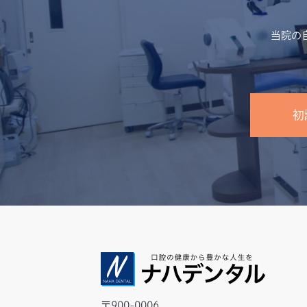
当院の
初
〒900-0006