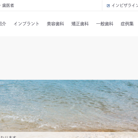
・歯医者
インビザライ
紹介
インプラント
美容歯科
矯正歯科
一般歯科
症例集
診となります